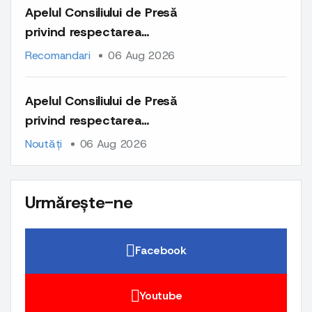
pe platformele lor
Apelul Consiliului de Presă
privind respectarea
normelor deontologice la
Recomandari
06 Aug 2026
publicarea materialelor cu
caracter comercial și a
Apelul Consiliului de Presă
comunicatelor de presă
privind respectarea
normelor deontologice la
Noutăți
06 Aug 2026
publicarea materialelor cu
caracter comercial și a
comunicatelor de presă
Urmărește-ne
Facebook
Youtube