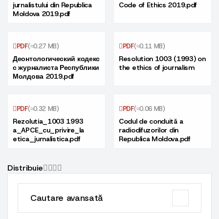
jurnalistului din Republica
Code of Ethics 2019.pdf
Moldova 2019.pdf
PDF
(≈0.27 MB)
PDF
(≈0.11 MB)
Деонтологический кодекс
Resolution 1003 (1993) on
с журналиста Республики
the ethics of journalism
Молдова 2019.pdf
PDF
(≈0.32 MB)
PDF
(≈0.06 MB)
Rezolutia_1003 1993
Codul de conduită a
a_APCE_cu_privire_la
radiodifuzorilor din
etica_jurnalistica.pdf
Republica Moldova.pdf
Distribuie
Cautare avansată