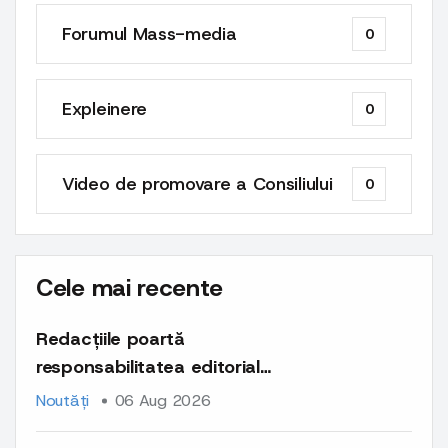
Forumul Mass-media
0
Expleinere
0
Video de promovare a Consiliului
0
Cele mai recente
Redacțiile poartă
responsabilitatea editorială
și deontologică pentru
Noutăți
06 Aug 2026
întregul conținut publicat