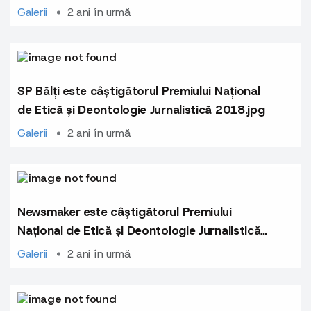
2016.jpg
Galerii
2 ani în urmă
SP Bălți este câștigătorul Premiului Național
de Etică și Deontologie Jurnalistică 2018.jpg
Galerii
2 ani în urmă
Newsmaker este câștigătorul Premiului
Național de Etică și Deontologie Jurnalistică
2020.jpg
Galerii
2 ani în urmă