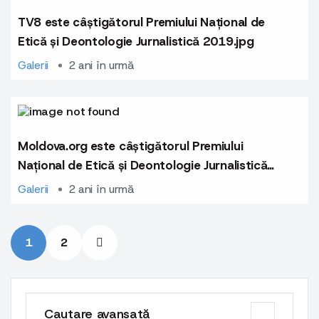
TV8 este câștigătorul Premiului Național de
Etică și Deontologie Jurnalistică 2019.jpg
Galerii
2 ani în urmă
Moldova.org este câștigătorul Premiului
Național de Etică și Deontologie Jurnalistică
2021.jpg
Galerii
2 ani în urmă
1
2
Cautare avansată