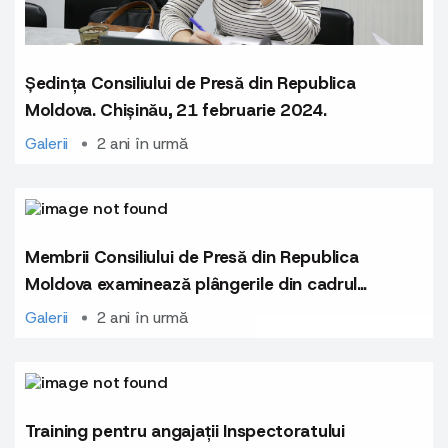
Ședința Consiliului de Presă din Republica
Moldova. Chișinău, 21 februarie 2024.
Galerii
2 ani în urmă
Membrii Consiliului de Presă din Republica
Moldova examinează plângerile din cadrul
ședinței din 21 februarie 2024.jpg
Galerii
2 ani în urmă
Training pentru angajații Inspectoratului