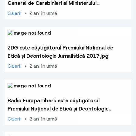
General de Carabinieri ai Ministerului
Afacerilor Interne al Republicii Moldova..jpg
Galerii
2 ani în urmă
ZDG este câștigătorul Premiului Național de
Etică și Deontologie Jurnalistică 2017.jpg
Galerii
2 ani în urmă
Radio Europa Liberă este câștigătorul
Premiului Național de Etică și Deontologie
Jurnalistică 2015.jpg
Galerii
2 ani în urmă