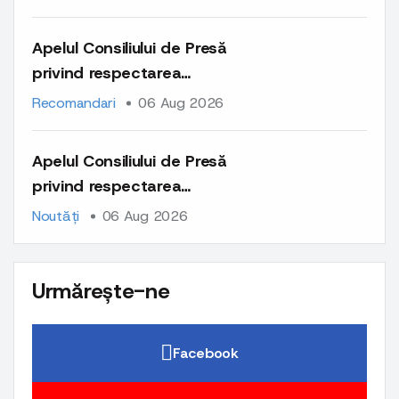
întregul conținut publicat
pe platformele lor
Apelul Consiliului de Presă
privind respectarea
normelor deontologice la
Recomandari
06 Aug 2026
publicarea materialelor cu
caracter comercial și a
Apelul Consiliului de Presă
comunicatelor de presă
privind respectarea
normelor deontologice la
Noutăți
06 Aug 2026
publicarea materialelor cu
caracter comercial și a
comunicatelor de presă
Urmărește-ne
Facebook