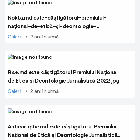
Nokta.md este-câştigătorul-premiului-
naţional-de-etică-şi-deontologie-
profesională-jurnalistică-2023 (2).jpg
Galerii
2 ani în urmă
Rise.md este câștigătorul Premiului Național
de Etică și Deontologie Jurnalistică 2022.jpg
Galerii
2 ani în urmă
Anticorupție.md este câștigătorul Premiului
Național de Etică și Deontologie Jurnalistică