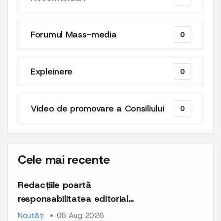
Forumul Mass-media
0
Expleinere
0
Video de promovare a Consiliului
0
Cele mai recente
Redacțiile poartă
responsabilitatea editorială
și deontologică pentru
Noutăți
06 Aug 2026