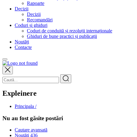
Rapoarte
Decizii
Decizii
Recomandări
Coduri și ghiduri
Coduri de conduită și rezoluții internaționale
Ghiduri de bune practici și publicații
Noutăți
Contacte
Expleinere
Principala /
Nu au fost găsite postări
Cautare avansată
Noutăți
436