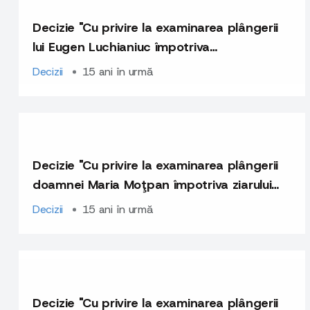
Decizie "Cu privire la examinarea plângerii
lui Eugen Luchianiuc împotriva
săptămânalului "Ziarul de Gardă"
Decizii
15 ani în urmă
Decizie "Cu privire la examinarea plângerii
doamnei Maria Moţpan împotriva ziarului
"Deşteptarea"
Decizii
15 ani în urmă
Decizie "Cu privire la examinarea plângerii