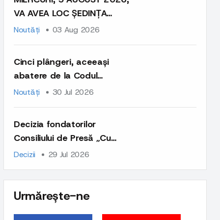
VA AVEA LOC ȘEDINȚA
CONSILIULUI DE EXPREȚI ȘI
Noutăți
03 Aug 2026
EXPERTE
Cinci plângeri, aceeași
abatere de la Codul
deontologic
Noutăți
30 Jul 2026
Decizia fondatorilor
Consiliului de Presă „Cu
privire la contestația
Decizii
29 Jul 2026
Agenției de presă IPN
împotriva Deciziei
Consiliului de Experți și
Urmărește-ne
Experte nr.04 din 27 mai