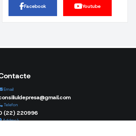
2026 ”
Facebook
Youtube
Contacte
Email
consiliuldepresa@gmail.com
Telefon
0 (22) 220996
Addresă
strada Armenească 13, mun. Chișinău