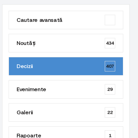
Cautare avansată
Noutăți
434
Decizii
407
Evenimente
29
Galerii
22
Rapoarte
1