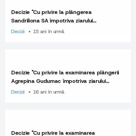
Decizie "Cu privire la plângerea
Sandriliona SA împotriva ziarului
„Evenimentul Zilei”
Decizii
15 ani în urmă
Decizie "Cu privire la examinarea plângerii
Agrepina Gudumac împotriva ziarului
"Curier Căuşeni"
Decizii
16 ani în urmă
Decizie "Cu privire la examinarea