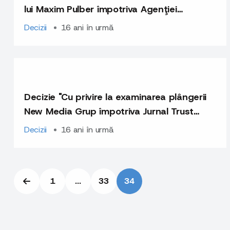
lui Maxim Pulber împotriva Agenţiei
Informaţionale de Stat “Moldpres”
Decizii
16 ani în urmă
Decizie "Cu privire la examinarea plângerii
New Media Grup împotriva Jurnal Trust
Media"
Decizii
16 ani în urmă
1
...
33
34