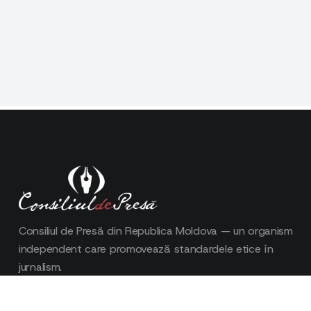
Consiliul de Presă din Republica Moldova — un organism
independent care promovează standardele etice în
jurnalism.