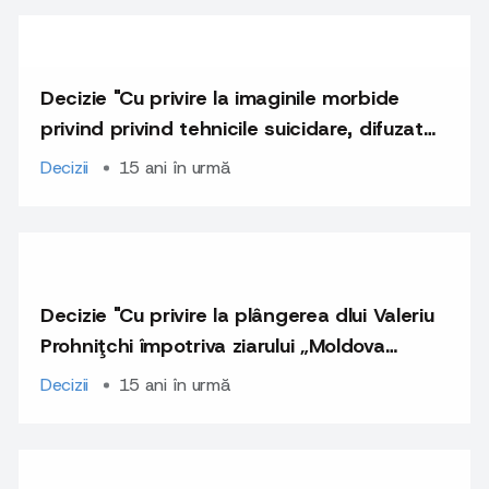
Decizie "Cu privire la imaginile morbide
privind privind tehnicile suicidare, difuzate
de portalul www.jurnal.md"
Decizii
15 ani în urmă
Decizie "Cu privire la plângerea dlui Valeriu
Prohniţchi împotriva ziarului „Moldova
Suverană”
Decizii
15 ani în urmă