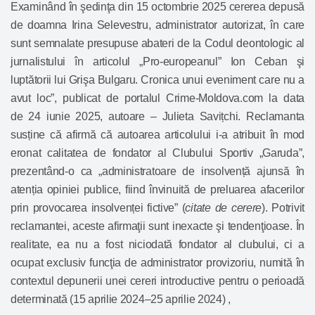
Examinând în şedinţa din 15 octombrie 2025 cererea depusă
de doamna Irina Selevestru, administrator autorizat, în care
sunt semnalate presupuse abateri de la Codul deontologic al
jurnalistului în articolul „Pro-europeanul” Ion Ceban şi
luptătorii lui Grişa Bulgaru. Cronica unui eveniment care nu a
avut loc”, publicat de portalul Crime-Moldova.com la data
de 24 iunie 2025, autoare – Julieta Savițchi. Reclamanta
susține că afirmă că autoarea articolului i-a atribuit în mod
eronat calitatea de fondator al Clubului Sportiv „Garuda”,
prezentând-o ca „administratoare de insolvență ajunsă în
atenția opiniei publice, fiind învinuită de preluarea afacerilor
prin provocarea insolvenței fictive” (
citate de cerere
). Potrivit
reclamantei, aceste afirmaţii sunt inexacte şi tendenţioase. În
realitate, ea nu a fost niciodată fondator al clubului, ci a
ocupat exclusiv funcţia de administrator provizoriu, numită în
contextul depunerii unei cereri introductive pentru o perioadă
determinată (15 aprilie 2024–25 aprilie 2024) ,