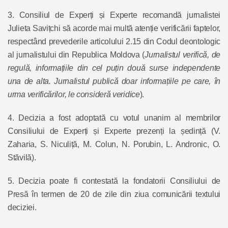
3. Consiliul de Experți și Experte recomandă jurnalistei
Julieta Savițchi să acorde mai multă atenție verificării faptelor,
respectând prevederile
articolului 2.15
din Codul deontologic
al jurnalistului din Republica Moldova (
Jurnalistul verifică, de
regulă, informațiile din cel puțin două surse independente
una de alta. Jurnalistul publică doar informațiile pe care, în
urma verificărilor, le consideră veridice
).
4. Decizia a fost adoptată cu votul unanim al membrilor
Consiliului de Experți și Experte prezenți la ședință (V.
Zaharia, S. Niculiță, M. Colun, N. Porubin, L. Andronic, O.
Stăvilă).
5. Decizia poate fi contestată la fondatorii Consiliului de
Presă în termen de 20 de zile din ziua comunicării textului
deciziei.