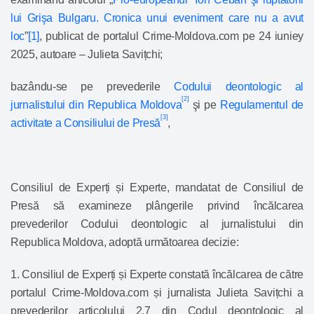
lui Grişa Bulgaru. Cronica unui eveniment care nu a avut
loc
”
[1]
, publicat de portalul Crime-Moldova.com pe 24 iuniey
2025, autoare – Julieta Savițchi;
bazându-se pe prevederile
Codului deontologic al
[2]
jurnalistului din Republica Moldova
şi pe
Regulamentul de
[3]
activitate a Consiliului de Presă
,
Consiliul de Experți și Experte, mandatat de Consiliul de
Presă să examineze plângerile privind încălcarea
prevederilor Codului deontologic al jurnalistului din
Republica Moldova, adoptă următoarea decizie:
1. Consiliul de Experți și Experte constată încălcarea de către
portalul Crime-Moldova.com și jurnalista Julieta Savițchi a
prevederilor
articolului 2.7
din Codul deontologic al