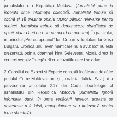
jurnalistului din Republica Moldova (
Jurnalistul pune la
îndoială orice informație colectată. Jurnalistul trebuie să
obțină și să prezinte opinia tuturor părților relevante pentru
subiect. Jurnalistul trebuie să demonstreze pluralitatea de
opinii, chiar dacă nu este de acord cu acestea
). În particular,
în articolul „Pro-europeanul” Ion Ceban şi luptătorii lui Grişa
Bulgaru. Cronica unui eveniment care nu a avut loc” nu este
prezentată opinia doamnei Irina Selevestru, vizată direct în
context negativ, în legătură cu acuzațiile care i se aduc.
2. Consiliul de Experți și Experte constată încălcarea de către
portalul Crime-Moldova.com și jurnalista Julieta Savițchi a
prevederilor
articolului 2.17
din Codul deontologic al
jurnalistului din Republica Moldova (
Jurnalistul ignoră
informația dacă, în urma verificării faptelor, aceasta se
dovedește a fi falsă, manipulatoare sau irelevantă pentru
tema abordată
).