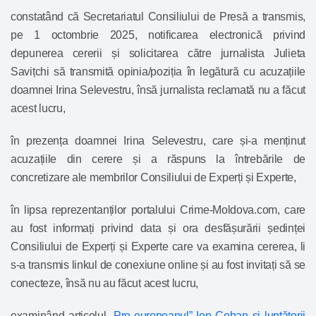
constatând că Secretariatul Consiliului de Presă a transmis,
pe 1 octombrie 2025, notificarea electronică privind
depunerea cererii și solicitarea către jurnalista Julieta
Savițchi să transmită opinia/poziția în legătură cu acuzațiile
doamnei Irina Selevestru, însă jurnalista reclamată nu a făcut
acest lucru,
în prezența doamnei Irina Selevestru, care și-a menținut
acuzațiile din cerere și a răspuns la întrebările de
concretizare ale membrilor Consiliului de Experți și Experte,
în lipsa reprezentanților portalului Crime-Moldova.com, care
au fost informați privind data și ora desfășurării ședinței
Consiliului de Experți și Experte care va examina cererea, li
s-a transmis linkul de conexiune online și au fost invitați să se
conecteze, însă nu au făcut acest lucru,
examinând articolul „
Pro-europeanul” Ion Ceban şi luptătorii