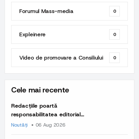
Forumul Mass-media
0
Expleinere
0
Video de promovare a Consiliului
0
Cele mai recente
Redacțiile poartă
responsabilitatea editorială
și deontologică pentru
Noutăți
06 Aug 2026
întregul conținut publicat