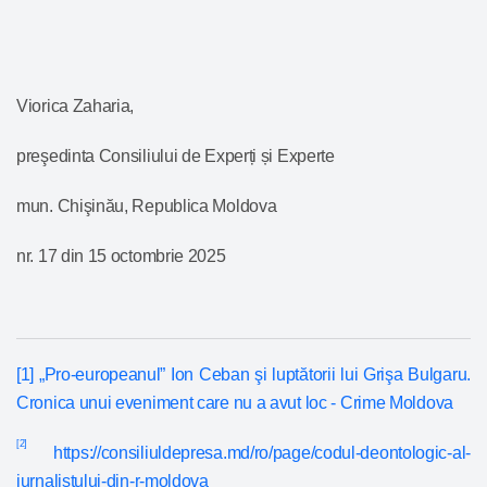
Viorica Zaharia,
preşedinta Consiliului de Experți și Experte
mun. Chişinău, Republica Moldova
nr. 17 din 15 octombrie 2025
[1]
„Pro-europeanul” Ion Ceban şi luptătorii lui Grişa Bulgaru.
Cronica unui eveniment care nu a avut loc - Crime Moldova
[2]
https://consiliuldepresa.md/ro/page/codul-deontologic-al-
jurnalistului-din-r-moldova