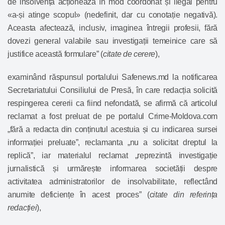
de insolvență acționează în mod coordonat și ilegal pentru
«a-și atinge scopul» (nedefinit, dar cu conotație negativă).
Aceasta afectează, inclusiv, imaginea întregii profesii, fără
dovezi general valabile sau investigații temeinice care să
justifice această formulare” (
citate de cerere
),
examinând răspunsul portalului Safenews.md la notificarea
Secretariatului Consiliului de Presă, în care redacția solicită
respingerea cererii ca fiind nefondată, se afirmă că articolul
reclamat a fost preluat de pe portalul Crime-Moldova.com
„fără a redacta din conținutul acestuia și cu indicarea sursei
informației preluate”, reclamanta „nu a solicitat dreptul la
replică”, iar materialul reclamat „reprezintă investigație
jurnalistică și urmărește informarea societății despre
activitatea administratorilor de insolvabilitate, reflectând
anumite deficiențe în acest proces” (
citate din referința
redacției
),