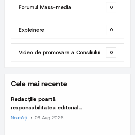
Forumul Mass-media
0
Expleinere
0
Video de promovare a Consiliului
0
Cele mai recente
Redacțiile poartă
responsabilitatea editorială
și deontologică pentru
Noutăți
06 Aug 2026
întregul conținut publicat
pe platformele lor