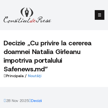
Decizie „Cu privire la cererea
doamnei Natalia Gîrleanu
împotriva portalului
Safenews.md”
Principala /
Noutăți
28 Nov 2025
Decizii