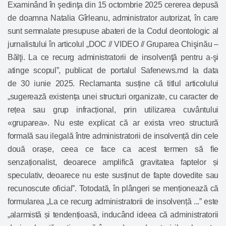
Examinând în şedinţa din 15 octombrie 2025 cererea depusă
de doamna Natalia Gîrleanu, administrator autorizat, în care
sunt semnalate presupuse abateri de la Codul deontologic al
jurnalistului în articolul „DOC // VIDEO // Gruparea Chişinău –
Bălţi. La ce recurg administratorii de insolvenţă pentru a-şi
atinge scopul”, publicat de portalul Safenews.md la data
de 30 iunie 2025. Reclamanta susține că titlul articolului
„sugerează existența unei structuri organizate, cu caracter de
rețea sau grup infracțional, prin utilizarea cuvântului
«gruparea». Nu este explicat că ar exista vreo structură
formală sau ilegală între administratorii de insolvență din cele
două orașe, ceea ce face ca acest termen să fie
senzaționalist, deoarece amplifică gravitatea faptelor și
speculativ, deoarece nu este susținut de fapte dovedite sau
recunoscute oficial”. Totodată, în plângeri se menționează că
formularea „La ce recurg administratorii de insolvență ...” este
„alarmistă și tendențioasă, inducând ideea că administratorii