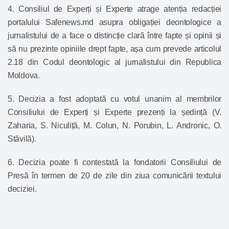
4. Consiliul de Experți și Experte atrage atenția redacției
portalului Safenews.md asupra obligației deontologice a
jurnalistului de a face o distincție clară între fapte și opinii și
să nu prezinte opiniile drept fapte, așa cum prevede
articolul
2.18
din Codul deontologic al jurnalistului din Republica
Moldova.
5. Decizia a fost adoptată cu votul unanim al membrilor
Consiliului de Experți și Experte prezenți la ședință (V.
Zaharia, S. Niculiță, M. Colun, N. Porubin, L. Andronic, O.
Stăvilă).
6. Decizia poate fi contestată la fondatorii Consiliului de
Presă în termen de 20 de zile din ziua comunicării textului
deciziei.