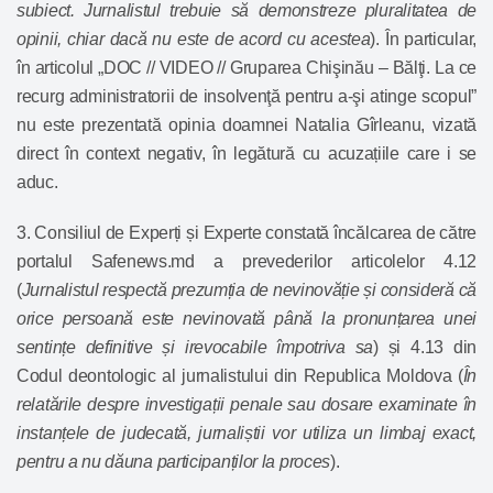
subiect. Jurnalistul trebuie să demonstreze pluralitatea de
opinii, chiar dacă nu este de acord cu acestea
). În particular,
în articolul „DOC // VIDEO // Gruparea Chişinău – Bălţi. La ce
recurg administratorii de insolvenţă pentru a-şi atinge scopul”
nu este prezentată opinia doamnei Natalia Gîrleanu, vizată
direct în context negativ, în legătură cu acuzațiile care i se
aduc.
3. Consiliul de Experți și Experte constată încălcarea de către
portalul Safenews.md a prevederilor
articolelor 4.12
(
Jurnalistul respectă prezumția de nevinovăție și consideră că
orice persoană este nevinovată până la pronunțarea unei
sentințe definitive și irevocabile împotriva sa
) și
4.13
din
Codul deontologic al jurnalistului din Republica Moldova (
În
relatările despre investigații penale sau dosare examinate în
instanțele de judecată, jurnaliștii vor utiliza un limbaj exact,
pentru a nu dăuna participanților la proces
).