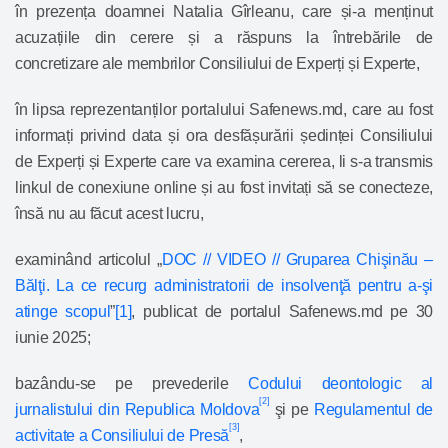
în prezența doamnei Natalia Gîrleanu, care și-a menținut
acuzațiile din cerere și a răspuns la întrebările de
concretizare ale membrilor Consiliului de Experți și Experte,
în lipsa reprezentanților portalului Safenews.md, care au fost
informați privind data și ora desfășurării ședinței Consiliului
de Experți și Experte care va examina cererea, li s-a transmis
linkul de conexiune online și au fost invitați să se conecteze,
însă nu au făcut acest lucru,
examinând articolul „
DOC // VIDEO // Gruparea Chişinău –
Bălţi. La ce recurg administratorii de insolvenţă pentru a-şi
atinge scopul
”
[1]
, publicat de portalul Safenews.md pe 30
iunie 2025;
bazându-se pe prevederile
Codului deontologic al
[2]
jurnalistului din Republica Moldova
şi pe
Regulamentul de
[3]
activitate a Consiliului de Presă
,