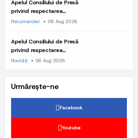
Apelul Consiliului de Presă
privind respectarea
normelor deontologice la
Recomandari
06 Aug 2026
publicarea materialelor cu
caracter comercial și a
Apelul Consiliului de Presă
comunicatelor de presă
privind respectarea
normelor deontologice la
Noutăți
06 Aug 2026
publicarea materialelor cu
caracter comercial și a
comunicatelor de presă
Urmărește-ne
Facebook
Youtube