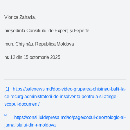
Viorica Zaharia,
preşedinta Consiliului de Experți și Experte
mun. Chişinău, Republica Moldova
nr. 12 din 15 octombrie 2025
[1]
https://safenews.md/doc-video-gruparea-chisinau-balti-la-
ce-recurg-administratorii-de-insolventa-pentru-a-si-atinge-
scopul-document/
[2]
https://consiliuldepresa.md/ro/page/codul-deontologic-al-
jurnalistului-din-r-moldova