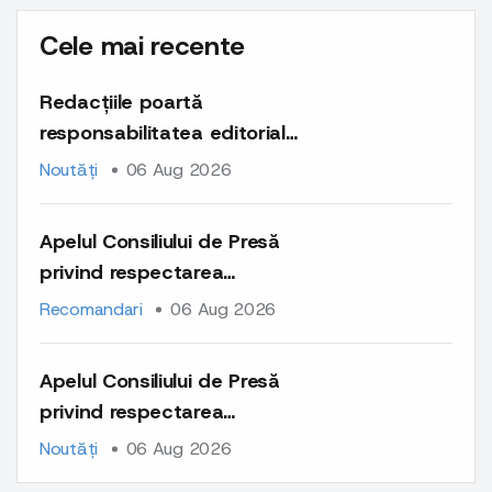
Cele mai recente
Redacțiile poartă
responsabilitatea editorială
și deontologică pentru
Noutăți
06 Aug 2026
întregul conținut publicat
pe platformele lor
Apelul Consiliului de Presă
privind respectarea
normelor deontologice la
Recomandari
06 Aug 2026
publicarea materialelor cu
caracter comercial și a
Apelul Consiliului de Presă
comunicatelor de presă
privind respectarea
normelor deontologice la
Noutăți
06 Aug 2026
publicarea materialelor cu