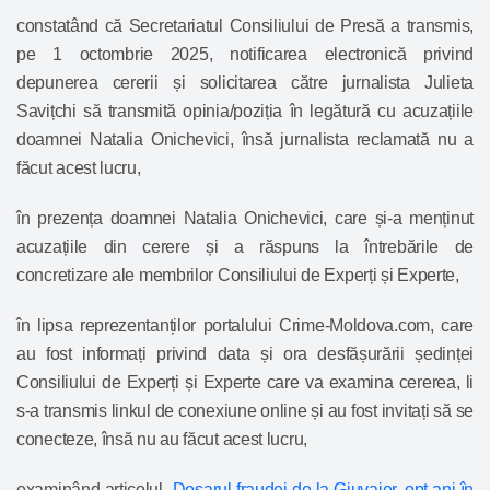
constatând că Secretariatul Consiliului de Presă a transmis,
pe 1 octombrie 2025, notificarea electronică privind
depunerea cererii și solicitarea către jurnalista Julieta
Savițchi să transmită opinia/poziția în legătură cu acuzațiile
doamnei Natalia Onichevici, însă jurnalista reclamată nu a
făcut acest lucru,
în prezența doamnei Natalia Onichevici, care și-a menținut
acuzațiile din cerere și a răspuns la întrebările de
concretizare ale membrilor Consiliului de Experți și Experte,
în lipsa reprezentanților portalului Crime-Moldova.com, care
au fost informați privind data și ora desfășurării ședinței
Consiliului de Experți și Experte care va examina cererea, li
s-a transmis linkul de conexiune online și au fost invitați să se
conecteze, însă nu au făcut acest lucru,
examinând articolul „
Dosarul fraudei de la Giuvaier, opt ani în