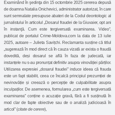
Examinând în şedinţa din 15 octombrie 2025 cererea depusă
de doamna Natalia Onichevici, administrator autorizat, în care
sunt semnalate presupuse abateri de la Codul deontologic al
jurnalistului în articolul „
Dosarul fraudei de la Giuvaier, opt ani
în instanţă. Cum este tergiversată examinarea. Video
”,
publicat de portalul Crime-Moldova.com la data de 13 iulie
2025, autoare – Julieta Savițchi. Reclamanta susține că titlul
„sugerează în mod direct că în cauza vizată ar exista o fraudă
dovedită, deși dosarul se află în faza de judecată, iar
instanțele nu s-au pronunțat definitiv asupra vinovăției părților.
Utilizarea expresiei „dosarul fraudei” induce ideea că frauda
este un fapt stabilit, ceea ce încalcă principiul prezumției de
nevinovăție și creează o percepție de culpabilitate asupra
inculpaților. De asemenea, formularea „cum este tergiversată
examinarea” conține o acuzație gravă, fără a fi susținută în
mod clar de fapte obiective sau de o analiză judicioasă în
articol” (
citate de cerere
),