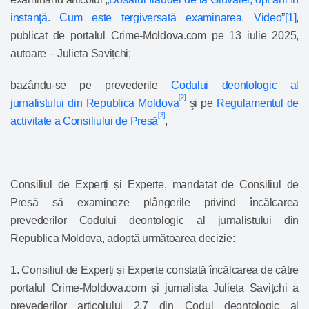
instanţă. Cum este tergiversată examinarea. Video
”
[1]
,
publicat de portalul Crime-Moldova.com pe 13 iulie 2025,
autoare – Julieta Savițchi;
bazându-se pe prevederile
Codului deontologic al
[2]
jurnalistului din Republica Moldova
şi pe
Regulamentul de
[3]
activitate a Consiliului de Presă
,
Consiliul de Experți și Experte, mandatat de Consiliul de
Presă să examineze plângerile privind încălcarea
prevederilor Codului deontologic al jurnalistului din
Republica Moldova, adoptă următoarea decizie:
1. Consiliul de Experți și Experte constată încălcarea de către
portalul Crime-Moldova.com și jurnalista Julieta Savițchi a
prevederilor
articolului 2.7
din Codul deontologic al