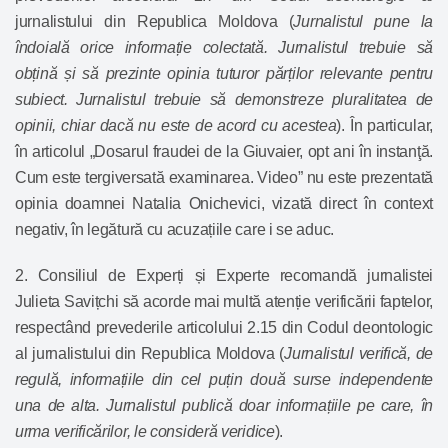
jurnalistului din Republica Moldova (
Jurnalistul pune la
îndoială orice informație colectată. Jurnalistul trebuie să
obțină și să prezinte opinia tuturor părților relevante pentru
subiect. Jurnalistul trebuie să demonstreze pluralitatea de
opinii, chiar dacă nu este de acord cu acestea
). În particular,
în articolul „Dosarul fraudei de la Giuvaier, opt ani în instanţă.
Cum este tergiversată examinarea. Video” nu este prezentată
opinia doamnei Natalia Onichevici, vizată direct în context
negativ, în legătură cu acuzațiile care i se aduc.
2. Consiliul de Experți și Experte recomandă jurnalistei
Julieta Savițchi să acorde mai multă atenție verificării faptelor,
respectând prevederile
articolului 2.15
din Codul deontologic
al jurnalistului din Republica Moldova (
Jurnalistul verifică, de
regulă, informațiile din cel puțin două surse independente
una de alta. Jurnalistul publică doar informațiile pe care, în
urma verificărilor, le consideră veridice
).